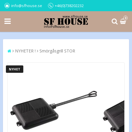
info@sfhouse.se
+46(0)738202232
0
NYHETER !
Smörgåsgrill STOR
NYHET