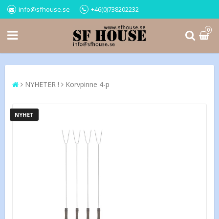
info@sfhouse.se
+46(0)738202232
0
NYHETER !
Korvpinne 4-p
NYHET