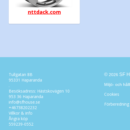
nttdack.com
Tullgatan 8B
©
SF H
2026
95331 Haparanda
Miljö- och hål
.
Besöksadress: Hästskovägen 10
Cookies
953 36 Haparanda
info@sfhouse.se
Förberedning
+46738202232
Villkor & info
Ångra köp
559239-0552