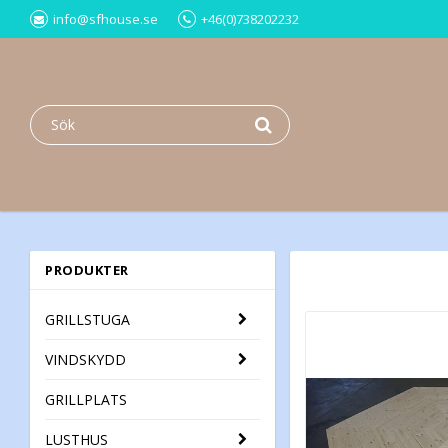
info@sfhouse.se
+46(0)738202232
PRODUKTER
GRILLSTUGA
VINDSKYDD
GRILLPLATS
LUSTHUS