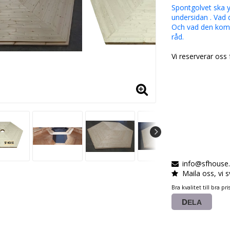
Spontgolvet ska 
undersidan . Vad 
Och vad den komm
råd.
Vi reserverar oss 
info@sfhouse
Maila oss, vi 
Bra kvalitet till bra pri
DELA