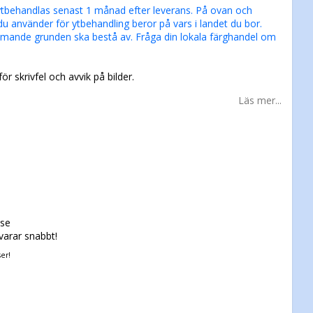
ytbehandlas senast 1 månad efter leverans. På ovan och
du använder för ytbehandling beror på vars i landet du bor.
ande grunden ska bestå av. Fråga din lokala färghandel om
för skrivfel och avvik på bilder.
Läs mer...
.se
svarar snabbt!
ser!